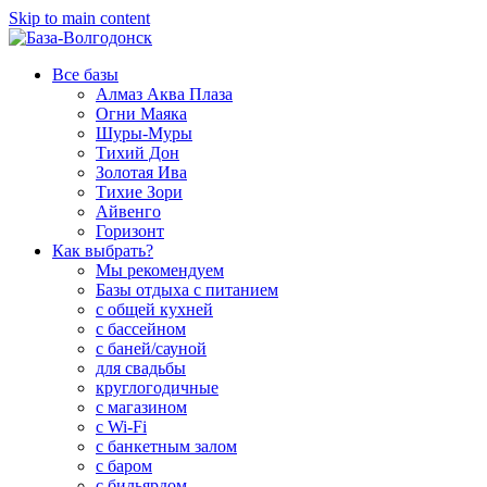
Skip to main content
Все базы
Алмаз Аква Плаза
Огни Маяка
Шуры-Муры
Тихий Дон
Золотая Ива
Тихие Зори
Айвенго
Горизонт
Как выбрать?
Мы рекомендуем
Базы отдыха с питанием
с общей кухней
с бассейном
с баней/сауной
для свадьбы
круглогодичные
с магазином
с Wi-Fi
с банкетным залом
с баром
с бильярдом