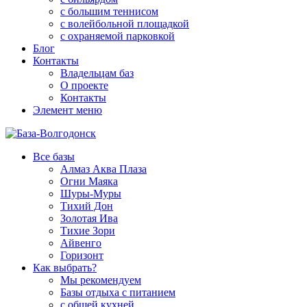
с большим теннисом
с волейбольной площадкой
с охраняемой парковкой
Блог
Контакты
Владельцам баз
О проекте
Контакты
Элемент меню
Все базы
Алмаз Аква Плаза
Огни Маяка
Шуры-Муры
Тихий Дон
Золотая Ива
Тихие Зори
Айвенго
Горизонт
Как выбрать?
Мы рекомендуем
Базы отдыха с питанием
с общей кухней