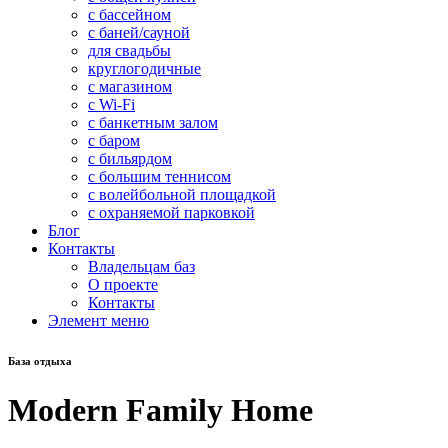
с бассейном
с баней/сауной
для свадьбы
круглогодичные
с магазином
с Wi-Fi
с банкетным залом
с баром
с бильярдом
с большим теннисом
с волейбольной площадкой
с охраняемой парковкой
Блог
Контакты
Владельцам баз
О проекте
Контакты
Элемент меню
База отдыха
Modern Family Home