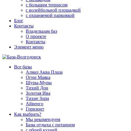
с большим теннисом
с волейбольной площадкой
с охраняемой парковкой
Блог
Контакты
Владельцам баз
О проекте
Контакты
Элемент меню
Все базы
Алмаз Аква Плаза
Огни Маяка
Шуры-Муры
Тихий Дон
Золотая Ива
Тихие Зори
Айвенго
Горизонт
Как выбрать?
Мы рекомендуем
Базы отдыха с питанием
с общей кухней