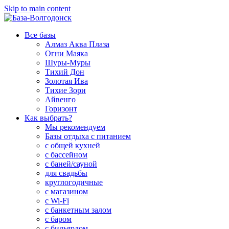
Skip to main content
Все базы
Алмаз Аква Плаза
Огни Маяка
Шуры-Муры
Тихий Дон
Золотая Ива
Тихие Зори
Айвенго
Горизонт
Как выбрать?
Мы рекомендуем
Базы отдыха с питанием
с общей кухней
с бассейном
с баней/сауной
для свадьбы
круглогодичные
с магазином
с Wi-Fi
с банкетным залом
с баром
с бильярдом