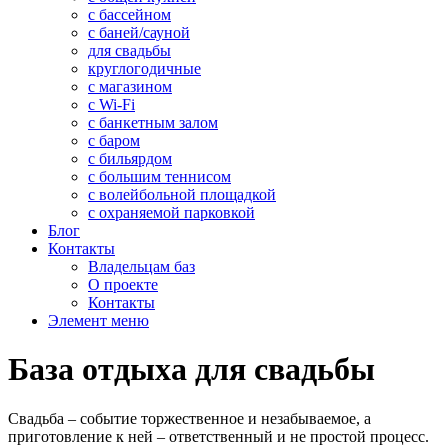
с бассейном
с баней/сауной
для свадьбы
круглогодичные
с магазином
с Wi-Fi
с банкетным залом
с баром
с бильярдом
с большим теннисом
с волейбольной площадкой
с охраняемой парковкой
Блог
Контакты
Владельцам баз
О проекте
Контакты
Элемент меню
База отдыха для свадьбы
Свадьба – событие торжественное и незабываемое, а
приготовление к ней – ответственный и не простой процесс.