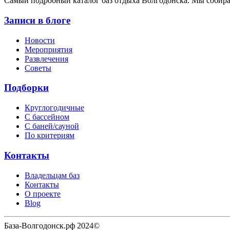
Cамый подробный каталог баз отдыха Волгодонска. Мы собир
Записи в блоге
Новости
Мероприятия
Развлечения
Советы
Подборки
Круглогодичные
С бассейном
С баней/сауной
По критериям
Контакты
Владельцам баз
Контакты
О проекте
Blog
База-Волгодонск.рф 2024©