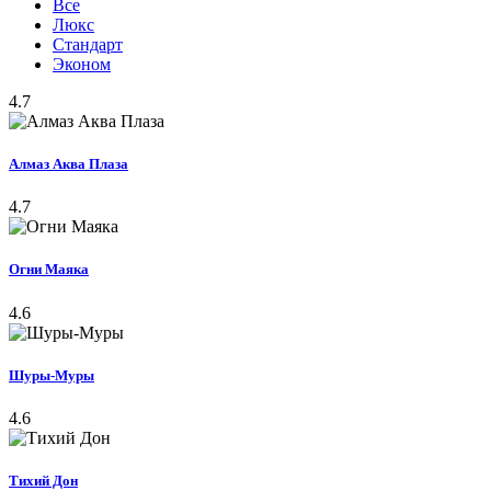
Все
Люкс
Стандарт
Эконом
4.7
Алмаз Аква Плаза
4.7
Огни Маяка
4.6
Шуры-Муры
4.6
Тихий Дон