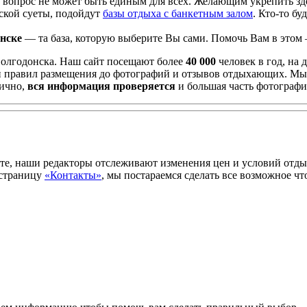
т вопрос не может быть единым для всех. Желающим укрепить з
дской суеты, подойдут
базы отдыха с банкетным залом
. Кто-то б
нске
— та база, которую выберите Вы сами. Помочь Вам в этом 
Волгодонска. Наш сайт посещают более
40 000
человек в год, на
 и правил размещения до фотографий и отзывов отдыхающих. Мы
лично,
вся информация проверяется
и большая часть фотографи
е, наши редакторы отслеживают изменения цен и условий отдых
страницу
«Контакты»
, мы постараемся сделать все возможное ч