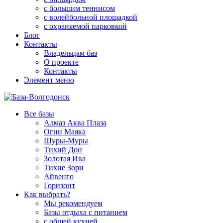
с большим теннисом
с волейбольной площадкой
с охраняемой парковкой
Блог
Контакты
Владельцам баз
О проекте
Контакты
Элемент меню
Все базы
Алмаз Аква Плаза
Огни Маяка
Шуры-Муры
Тихий Дон
Золотая Ива
Тихие Зори
Айвенго
Горизонт
Как выбрать?
Мы рекомендуем
Базы отдыха с питанием
с общей кухней