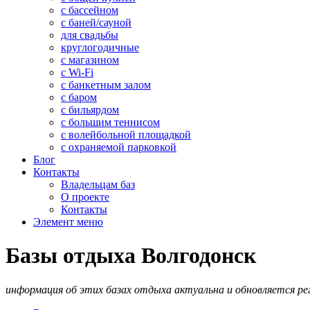
с бассейном
с баней/сауной
для свадьбы
круглогодичные
с магазином
с Wi-Fi
с банкетным залом
с баром
с бильярдом
с большим теннисом
с волейбольной площадкой
с охраняемой парковкой
Блог
Контакты
Владельцам баз
О проекте
Контакты
Элемент меню
Базы отдыха Волгодонск
информация об этих базах отдыха актуальна и обновляется ре