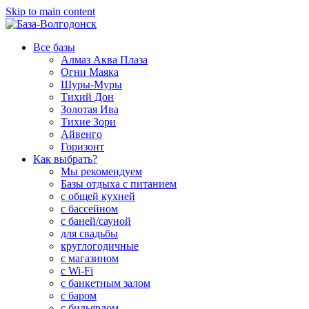
Skip to main content
Все базы
Алмаз Аква Плаза
Огни Маяка
Шуры-Муры
Тихий Дон
Золотая Ива
Тихие Зори
Айвенго
Горизонт
Как выбрать?
Мы рекомендуем
Базы отдыха с питанием
с общей кухней
с бассейном
с баней/сауной
для свадьбы
круглогодичные
с магазином
с Wi-Fi
с банкетным залом
с баром
с бильярдом