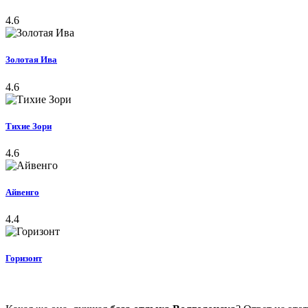
4.6
Золотая Ива
4.6
Тихие Зори
4.6
Айвенго
4.4
Горизонт