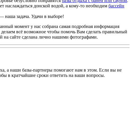
доровье безусловно понравятся
базы отдыха с баней или сауной
.
удет наслаждаться донской водой, а кому-то необходим
бассейн
— наша задача. Удачи в выборе!
 данный момент у нас собрана самая подробная информация
 делаем всё возможное чтобы помочь Вам сделать правильный
й на сайте сделана лично нашими фотографами.
а, а наши базы-партнеры помогают нам в этом. Если вы не
тобы в кратчайшие сроки ответить на ваши вопросы.