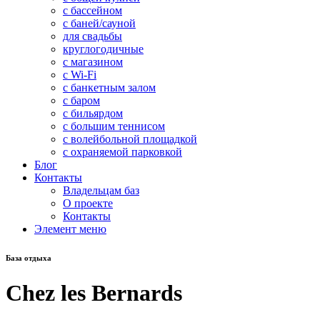
с бассейном
с баней/сауной
для свадьбы
круглогодичные
с магазином
с Wi-Fi
с банкетным залом
с баром
с бильярдом
с большим теннисом
с волейбольной площадкой
с охраняемой парковкой
Блог
Контакты
Владельцам баз
О проекте
Контакты
Элемент меню
База отдыха
Chez les Bernards