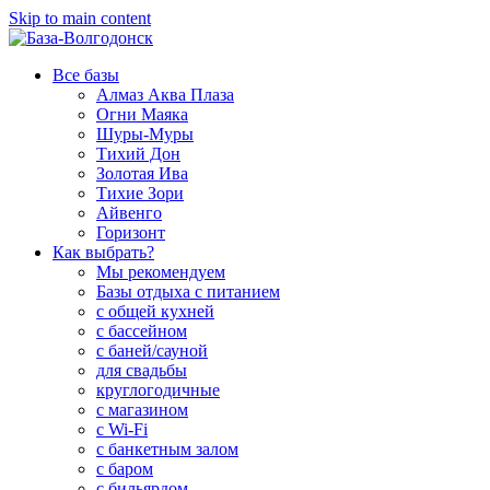
Skip to main content
Все базы
Алмаз Аква Плаза
Огни Маяка
Шуры-Муры
Тихий Дон
Золотая Ива
Тихие Зори
Айвенго
Горизонт
Как выбрать?
Мы рекомендуем
Базы отдыха с питанием
с общей кухней
с бассейном
с баней/сауной
для свадьбы
круглогодичные
с магазином
с Wi-Fi
с банкетным залом
с баром
с бильярдом