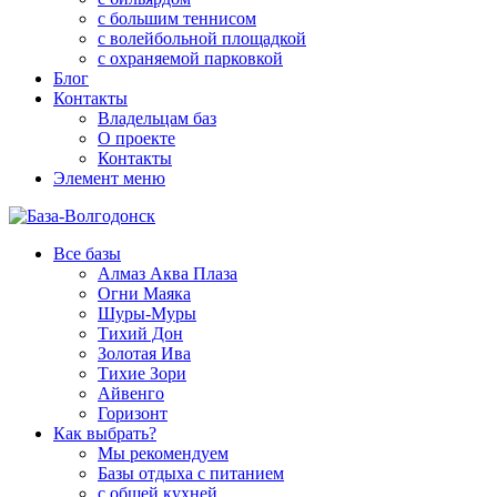
с большим теннисом
с волейбольной площадкой
с охраняемой парковкой
Блог
Контакты
Владельцам баз
О проекте
Контакты
Элемент меню
Все базы
Алмаз Аква Плаза
Огни Маяка
Шуры-Муры
Тихий Дон
Золотая Ива
Тихие Зори
Айвенго
Горизонт
Как выбрать?
Мы рекомендуем
Базы отдыха с питанием
с общей кухней