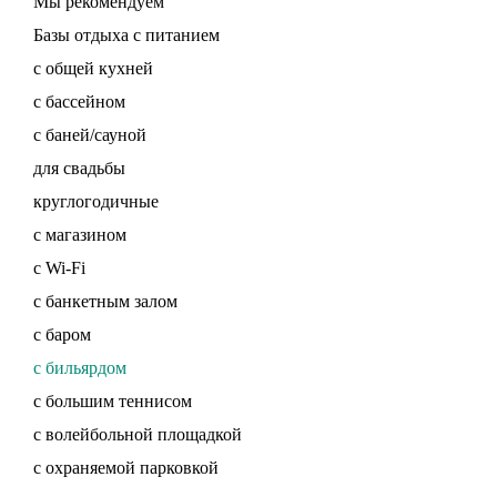
Мы рекомендуем
Базы отдыха с питанием
с общей кухней
с бассейном
с баней/сауной
для свадьбы
круглогодичные
с магазином
с Wi-Fi
с банкетным залом
с баром
с бильярдом
с большим теннисом
с волейбольной площадкой
с охраняемой парковкой