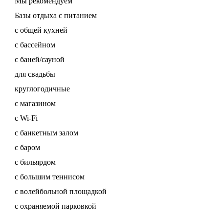
Мы рекомендуем
Базы отдыха с питанием
с общей кухней
с бассейном
с баней/сауной
для свадьбы
круглогодичные
с магазином
с Wi-Fi
с банкетным залом
с баром
с бильярдом
с большим теннисом
с волейбольной площадкой
с охраняемой парковкой