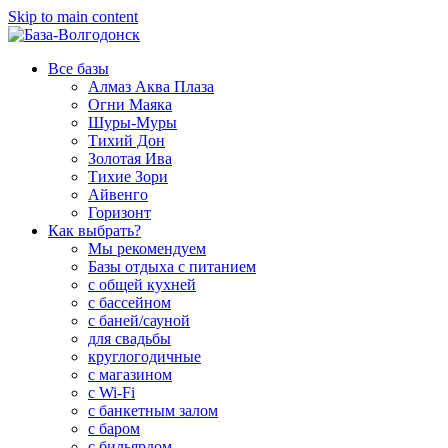
Skip to main content
Все базы
Алмаз Аква Плаза
Огни Маяка
Шуры-Муры
Тихий Дон
Золотая Ива
Тихие Зори
Айвенго
Горизонт
Как выбрать?
Мы рекомендуем
Базы отдыха с питанием
с общей кухней
с бассейном
с баней/сауной
для свадьбы
круглогодичные
с магазином
с Wi-Fi
с банкетным залом
с баром
с бильярдом