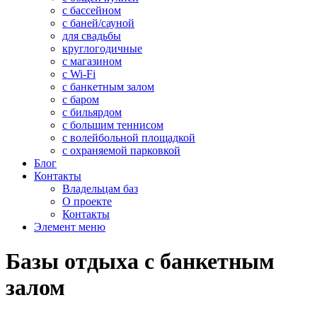
с бассейном
с баней/сауной
для свадьбы
круглогодичные
с магазином
с Wi-Fi
с банкетным залом
с баром
с бильярдом
с большим теннисом
с волейбольной площадкой
с охраняемой парковкой
Блог
Контакты
Владельцам баз
О проекте
Контакты
Элемент меню
Базы отдыха с банкетным
залом