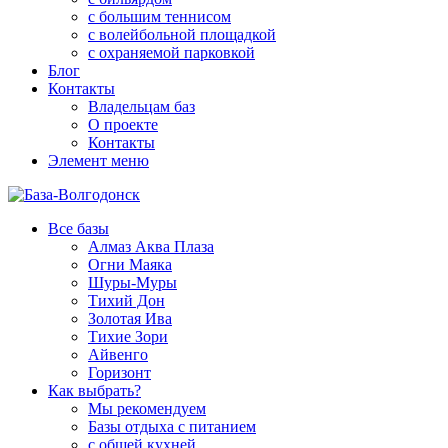
с большим теннисом
с волейбольной площадкой
с охраняемой парковкой
Блог
Контакты
Владельцам баз
О проекте
Контакты
Элемент меню
Все базы
Алмаз Аква Плаза
Огни Маяка
Шуры-Муры
Тихий Дон
Золотая Ива
Тихие Зори
Айвенго
Горизонт
Как выбрать?
Мы рекомендуем
Базы отдыха с питанием
с общей кухней