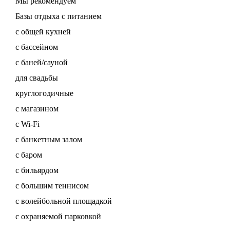
Мы рекомендуем
Базы отдыха с питанием
с общей кухней
с бассейном
с баней/сауной
для свадьбы
круглогодичные
с магазином
с Wi-Fi
с банкетным залом
с баром
с бильярдом
с большим теннисом
с волейбольной площадкой
с охраняемой парковкой