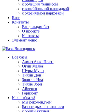
с большим теннисом
с волейбольной площадкой
с охраняемой парковкой
Блог
Контакты
Владельцам баз
О проекте
Контакты
Элемент меню
Все базы
Алмаз Аква Плаза
Огни Маяка
Шуры-Муры
Тихий Дон
Золотая Ива
Тихие Зори
Айвенго
Горизонт
Как выбрать?
Мы рекомендуем
Базы отдыха с питанием
с общей кухней