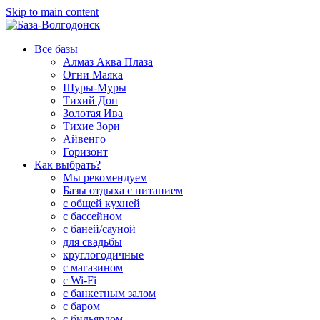
Skip to main content
Все базы
Алмаз Аква Плаза
Огни Маяка
Шуры-Муры
Тихий Дон
Золотая Ива
Тихие Зори
Айвенго
Горизонт
Как выбрать?
Мы рекомендуем
Базы отдыха с питанием
с общей кухней
с бассейном
с баней/сауной
для свадьбы
круглогодичные
с магазином
с Wi-Fi
с банкетным залом
с баром
с бильярдом