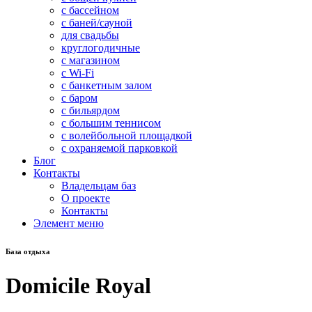
с бассейном
с баней/сауной
для свадьбы
круглогодичные
с магазином
с Wi-Fi
с банкетным залом
с баром
с бильярдом
с большим теннисом
с волейбольной площадкой
с охраняемой парковкой
Блог
Контакты
Владельцам баз
О проекте
Контакты
Элемент меню
База отдыха
Domicile Royal