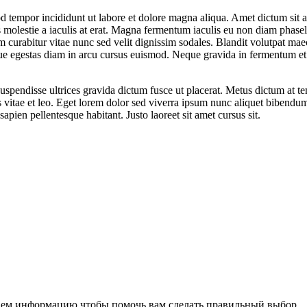
od tempor incididunt ut labore et dolore magna aliqua. Amet dictum sit
 molestie a iaculis at erat. Magna fermentum iaculis eu non diam phase
 curabitur vitae nunc sed velit dignissim sodales. Blandit volutpat mae
que egestas diam in arcu cursus euismod. Neque gravida in fermentum et 
m suspendisse ultrices gravida dictum fusce ut placerat. Metus dictum at
 vitae et leo. Eget lorem dolor sed viverra ipsum nunc aliquet bibendum
apien pellentesque habitant. Justo laoreet sit amet cursus sit.
аем информацию чтобы помочь вам сделать правильный выбор.