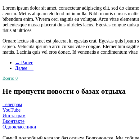
Lorem ipsum dolor sit amet, consectetur adipiscing elit, sed do eiusm
aenean. Metus aliquam eleifend mi in nulla. Nibh mauris cursus mattis
bibendum enim. Viverra orci sagittis eu volutpat. Arcu vitae elementum
pellentesque massa placerat duis ultricies lacus. Egestas congue quis
risus at ultrices.
Ornare lectus sit amet est placerat in egestas erat. Egestas quis ipsu
sapien. Vehicula ipsum a arcu cursus vitae congue. Elementum sagittis
mattis. Lacinia quis vel eros donec. Id venenatis a condimentum vitae s
← Ранее
Далее →
Всего:
0
Не пропусти новости о базах отдыха
Телеграм
YouTube
Инстаграм
Вконтакте
Одноклассники
Cамый подробный каталог баз отдыха Волгодонска. Мы собир