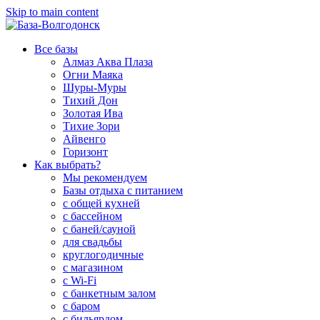
Skip to main content
Все базы
Алмаз Аква Плаза
Огни Маяка
Шуры-Муры
Тихий Дон
Золотая Ива
Тихие Зори
Айвенго
Горизонт
Как выбрать?
Мы рекомендуем
Базы отдыха с питанием
с общей кухней
с бассейном
с баней/сауной
для свадьбы
круглогодичные
с магазином
с Wi-Fi
с банкетным залом
с баром
с бильярдом