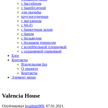
с бассейном
с баней/сауной
для свадьбы
круглогодичные
с магазином
с Wi-Fi
с банкетным залом
с баром
с бильярдом
с большим теннисом
с волейбольной площадкой
с охраняемой парковкой
Блог
Контакты
Владельцам баз
О проекте
Контакты
Элемент меню
Valencia House
Опубликовал
bvadmin909
,
07.01.2021
.