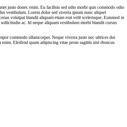
 amet justo donec enim. Eu facilisis sed odio morbi quis commodo odio
llus vestibulum. Lorem dolor sed viverra ipsum nunc aliquet
cenas volutpat blandit aliquam etiam erat velit scelerisque. Euismod in
sollicitudin ac. Id neque aliquam vestibulum morbi blandit cursus
 tempor commodo ullamcorper. Neque viverra justo nec ultrices dui
 enim. Eleifend quam adipiscing vitae proin sagittis nisl rhoncus