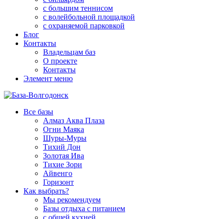
с большим теннисом
с волейбольной площадкой
с охраняемой парковкой
Блог
Контакты
Владельцам баз
О проекте
Контакты
Элемент меню
Все базы
Алмаз Аква Плаза
Огни Маяка
Шуры-Муры
Тихий Дон
Золотая Ива
Тихие Зори
Айвенго
Горизонт
Как выбрать?
Мы рекомендуем
Базы отдыха с питанием
с общей кухней