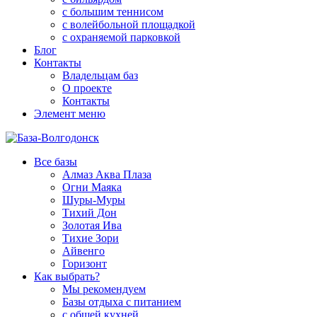
с большим теннисом
с волейбольной площадкой
с охраняемой парковкой
Блог
Контакты
Владельцам баз
О проекте
Контакты
Элемент меню
Все базы
Алмаз Аква Плаза
Огни Маяка
Шуры-Муры
Тихий Дон
Золотая Ива
Тихие Зори
Айвенго
Горизонт
Как выбрать?
Мы рекомендуем
Базы отдыха с питанием
с общей кухней