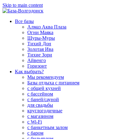
Skip to main content
Все базы
Алмаз Аква Плаза
Огни Маяка
Шуры-Муры
Тихий Дон
Золотая Ива
Тихие Зори
Айвенго
Горизонт
Как выбрать?
Мы рекомендуем
Базы отдыха с питанием
с общей кухней
с бассейном
с баней/сауной
для свадьбы
круглогодичные
с магазином
с Wi-Fi
с банкетным залом
с баром
с бильярдом