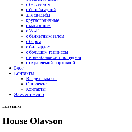
с бассейном
с баней/сауной
для свадьбы
круглогодичные
с магазином
с Wi-Fi
с банкетным залом
с баром
с бильярдом
с большим теннисом
с волейбольной площадкой
с охраняемой парковкой
Блог
Контакты
Владельцам баз
О проекте
Контакты
Элемент меню
База отдыха
House Olavson