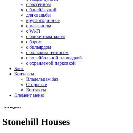
с бассейном
с баней/сауной
для свадьбы
круглогодичные
с магазином
с Wi-Fi
с банкетным залом
с баром
с бильярдом
с большим теннисом
с волейбольной площадкой
с охраняемой парковкой
Блог
Контакты
Владельцам баз
О проекте
Контакты
Элемент меню
База отдыха
Stonehill Houses