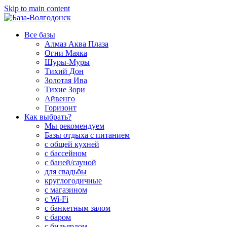
Skip to main content
Все базы
Алмаз Аква Плаза
Огни Маяка
Шуры-Муры
Тихий Дон
Золотая Ива
Тихие Зори
Айвенго
Горизонт
Как выбрать?
Мы рекомендуем
Базы отдыха с питанием
с общей кухней
с бассейном
с баней/сауной
для свадьбы
круглогодичные
с магазином
с Wi-Fi
с банкетным залом
с баром
с бильярдом