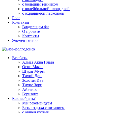
с большим теннисом
с волейбольной площадкой
с охраняемой парковкой
Блог
Контакты
Владельцам баз
О проекте
Контакты
Элемент меню
Все базы
Алмаз Аква Плаза
Огни Маяка
Шуры-Муры
Тихий Дон
Золотая Ива
Тихие Зори
Айвенго
Горизонт
Как выбрать?
Мы рекомендуем
Базы отдыха с питанием
с общей кухней