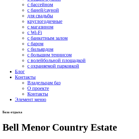
с бассейном
с баней/сауной
для свадьбы
круглогодичные
с магазином
с Wi-Fi
с банкетным залом
с баром
с бильярдом
с большим теннисом
с волейбольной площадкой
с охраняемой парковкой
Блог
Контакты
Владельцам баз
О проекте
Контакты
Элемент меню
База отдыха
Bell Menor Country Estate