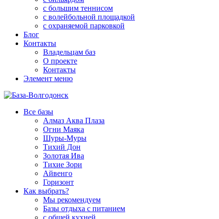
с большим теннисом
с волейбольной площадкой
с охраняемой парковкой
Блог
Контакты
Владельцам баз
О проекте
Контакты
Элемент меню
Все базы
Алмаз Аква Плаза
Огни Маяка
Шуры-Муры
Тихий Дон
Золотая Ива
Тихие Зори
Айвенго
Горизонт
Как выбрать?
Мы рекомендуем
Базы отдыха с питанием
с общей кухней