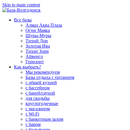
Skip to main content
Все базы
Алмаз Аква Плаза
Огни Маяка
Шуры-Муры
Тихий Дон
Золотая Ива
Тихие Зори
Айвенго
Горизонт
Как выбрать?
Мы рекомендуем
Базы отдыха с питанием
с общей кухней
с бассейном
с баней/сауной
для свадьбы
круглогодичные
с магазином
с Wi-Fi
с банкетным залом
с баром
с бильярдом