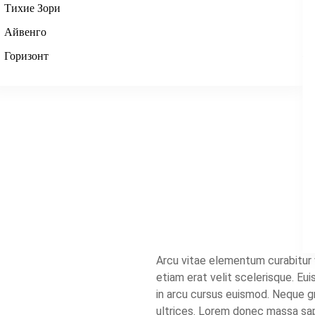
Тихие Зори
Айвенго
Skip to main content
Горизонт
Arcu vitae elementum curabitur 
etiam erat velit scelerisque. E
in arcu cursus euismod. Neque gr
ultrices. Lorem donec massa sap