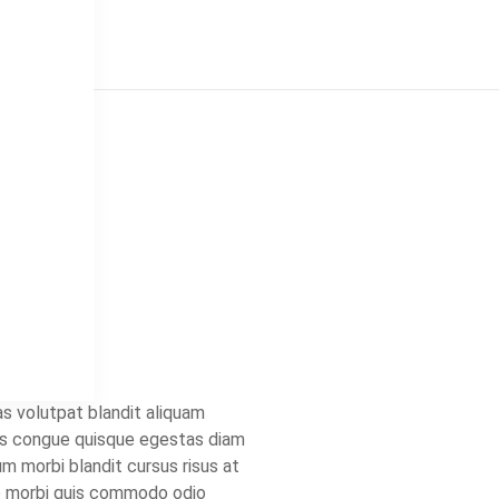
e
s volutpat blandit aliquam
stas congue quisque egestas diam
m morbi blandit cursus risus at
io morbi quis commodo odio