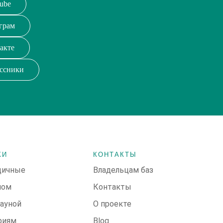
ube
грам
акте
ссники
КИ
КОНТАКТЫ
дичные
Владельцам баз
ном
Контакты
сауной
О проекте
риям
Blog