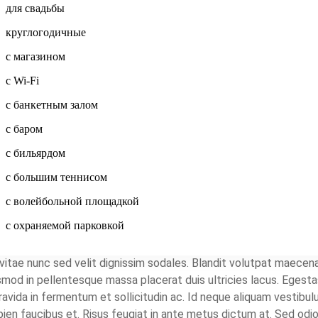
для свадьбы
круглогодичные
с магазином
с Wi-Fi
с банкетным залом
с баром
с бильярдом
с большим теннисом
Spacious Luxury Penthous
с волейбольной площадкой
Опубликовал
bvadmin909
,
20.01.2021
.
с охраняемой парковкой
vitae nunc sed velit dignissim sodales. Blandit volutpat maecena
uismod in pellentesque massa placerat duis ultricies lacus. Ege
avida in fermentum et sollicitudin ac. Id neque aliquam vestibulu
ien faucibus et. Risus feugiat in ante metus dictum at. Sed od