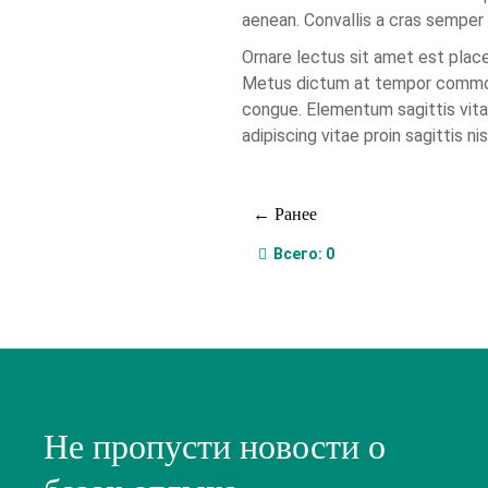
aenean. Convallis a cras sempe
Ornare lectus sit amet est place
Metus dictum at tempor commodo 
congue. Elementum sagittis vita
adipiscing vitae proin sagittis n
← Ранее
Всего:
0
Не пропусти новости о