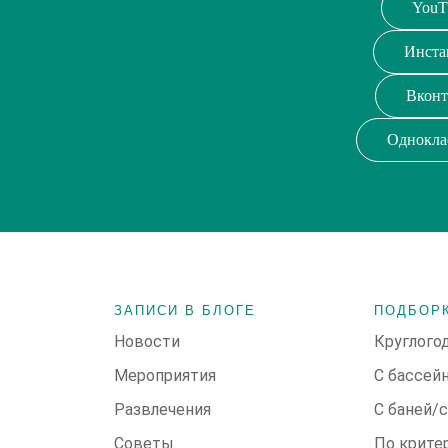
YouT
Инста
Вконт
Однокла
ЗАПИСИ В БЛОГЕ
ПОДБОР
Новости
Круглого
Мероприятия
С бассей
Развлечения
С баней/
Советы
По крите