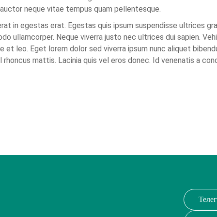
r auctor neque vitae tempus quam pellentesque.
rat in egestas erat. Egestas quis ipsum suspendisse ultrices gr
ullamcorper. Neque viverra justo nec ultrices dui sapien. Vehi
e et leo. Eget lorem dolor sed viverra ipsum nunc aliquet biben
isl rhoncus mattis. Lacinia quis vel eros donec. Id venenatis a co
Теле