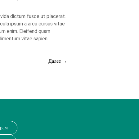
avida dictum fusce ut placerat.
cula ipsum a arcu cursus vitae
dum enim. Eleifend quam
ndimentum vitae sapien.
Далее →
грам