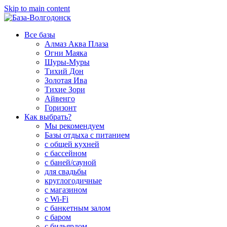
Skip to main content
Все базы
Алмаз Аква Плаза
Огни Маяка
Шуры-Муры
Тихий Дон
Золотая Ива
Тихие Зори
Айвенго
Горизонт
Как выбрать?
Мы рекомендуем
Базы отдыха с питанием
с общей кухней
с бассейном
с баней/сауной
для свадьбы
круглогодичные
с магазином
с Wi-Fi
с банкетным залом
с баром
с бильярдом