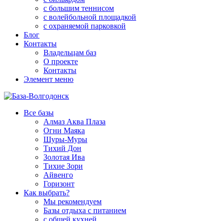
с большим теннисом
с волейбольной площадкой
с охраняемой парковкой
Блог
Контакты
Владельцам баз
О проекте
Контакты
Элемент меню
Все базы
Алмаз Аква Плаза
Огни Маяка
Шуры-Муры
Тихий Дон
Золотая Ива
Тихие Зори
Айвенго
Горизонт
Как выбрать?
Мы рекомендуем
Базы отдыха с питанием
с общей кухней