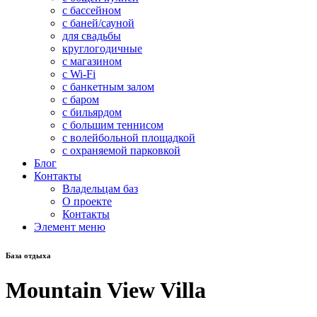
с бассейном
с баней/сауной
для свадьбы
круглогодичные
с магазином
с Wi-Fi
с банкетным залом
с баром
с бильярдом
с большим теннисом
с волейбольной площадкой
с охраняемой парковкой
Блог
Контакты
Владельцам баз
О проекте
Контакты
Элемент меню
База отдыха
Mountain View Villa