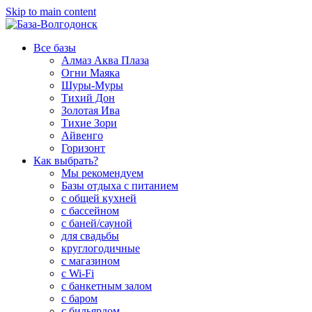
Skip to main content
Все базы
Алмаз Аква Плаза
Огни Маяка
Шуры-Муры
Тихий Дон
Золотая Ива
Тихие Зори
Айвенго
Горизонт
Как выбрать?
Мы рекомендуем
Базы отдыха с питанием
с общей кухней
с бассейном
с баней/сауной
для свадьбы
круглогодичные
с магазином
с Wi-Fi
с банкетным залом
с баром
с бильярдом