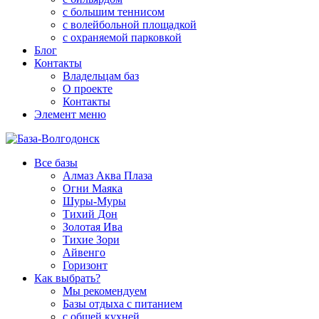
с большим теннисом
с волейбольной площадкой
с охраняемой парковкой
Блог
Контакты
Владельцам баз
О проекте
Контакты
Элемент меню
Все базы
Алмаз Аква Плаза
Огни Маяка
Шуры-Муры
Тихий Дон
Золотая Ива
Тихие Зори
Айвенго
Горизонт
Как выбрать?
Мы рекомендуем
Базы отдыха с питанием
с общей кухней