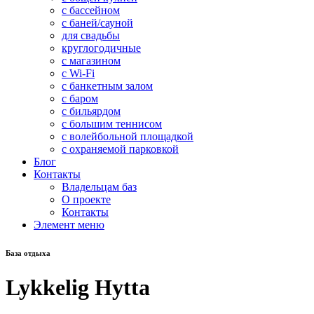
с бассейном
с баней/сауной
для свадьбы
круглогодичные
с магазином
с Wi-Fi
с банкетным залом
с баром
с бильярдом
с большим теннисом
с волейбольной площадкой
с охраняемой парковкой
Блог
Контакты
Владельцам баз
О проекте
Контакты
Элемент меню
База отдыха
Lykkelig Hytta