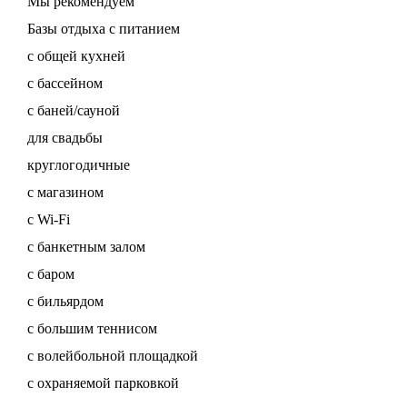
Мы рекомендуем
Базы отдыха с питанием
с общей кухней
с бассейном
с баней/сауной
для свадьбы
круглогодичные
с магазином
с Wi-Fi
с банкетным залом
с баром
с бильярдом
с большим теннисом
с волейбольной площадкой
с охраняемой парковкой