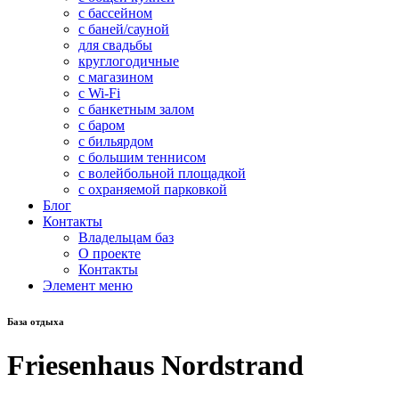
с бассейном
с баней/сауной
для свадьбы
круглогодичные
с магазином
с Wi-Fi
с банкетным залом
с баром
с бильярдом
с большим теннисом
с волейбольной площадкой
с охраняемой парковкой
Блог
Контакты
Владельцам баз
О проекте
Контакты
Элемент меню
База отдыха
Friesenhaus Nordstrand