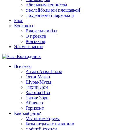
с большим теннисом
с волейбольной площадкой
с охраняемой парковкой
Блог
Контакты
Владельцам баз
О проекте
Контакты
Элемент меню
Все базы
Алмаз Аква Плаза
Огни Маяка
Шуры-Муры
Тихий Дон
Золотая Ива
Тихие Зори
Айвенго
Горизонт
Как выбрать?
Мы рекомендуем
Базы отдыха с питанием
с общей кухней