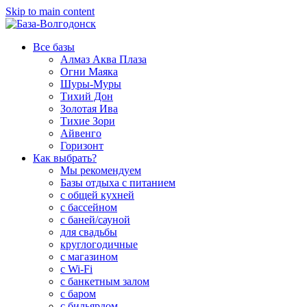
Skip to main content
Все базы
Алмаз Аква Плаза
Огни Маяка
Шуры-Муры
Тихий Дон
Золотая Ива
Тихие Зори
Айвенго
Горизонт
Как выбрать?
Мы рекомендуем
Базы отдыха с питанием
с общей кухней
с бассейном
с баней/сауной
для свадьбы
круглогодичные
с магазином
с Wi-Fi
с банкетным залом
с баром
с бильярдом