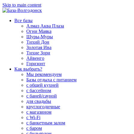
Skip to main content
Все базы
Алмаз Аква Плаза
Огни Маяка
Шуры-Муры
Тихий Дон
Золотая Ива
Тихие Зори
Айвенго
Горизонт
Как выбрать?
Мы рекомендуем
Базы отдыха с питанием
с общей кухней
с бассейном
с баней/сауной
для свадьбы
круглогодичные
с магазином
с Wi-Fi
с банкетным залом
с баром
с бильярдом