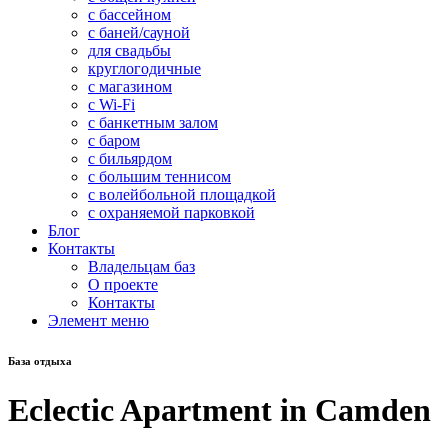
с бассейном
с баней/сауной
для свадьбы
круглогодичные
с магазином
с Wi-Fi
с банкетным залом
с баром
с бильярдом
с большим теннисом
с волейбольной площадкой
с охраняемой парковкой
Блог
Контакты
Владельцам баз
О проекте
Контакты
Элемент меню
База отдыха
Eclectic Apartment in Camden