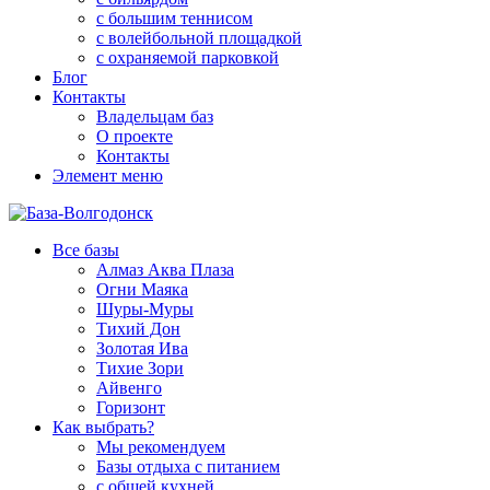
с большим теннисом
с волейбольной площадкой
с охраняемой парковкой
Блог
Контакты
Владельцам баз
О проекте
Контакты
Элемент меню
Все базы
Алмаз Аква Плаза
Огни Маяка
Шуры-Муры
Тихий Дон
Золотая Ива
Тихие Зори
Айвенго
Горизонт
Как выбрать?
Мы рекомендуем
Базы отдыха с питанием
с общей кухней