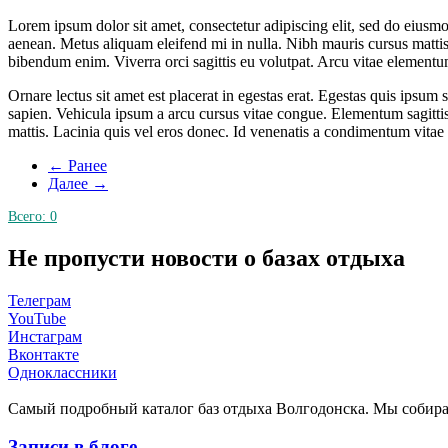
Lorem ipsum dolor sit amet, consectetur adipiscing elit, sed do eiusm
aenean. Metus aliquam eleifend mi in nulla. Nibh mauris cursus mattis
bibendum enim. Viverra orci sagittis eu volutpat. Arcu vitae elementum
Ornare lectus sit amet est placerat in egestas erat. Egestas quis ipsu
sapien. Vehicula ipsum a arcu cursus vitae congue. Elementum sagittis
mattis. Lacinia quis vel eros donec. Id venenatis a condimentum vitae s
← Ранее
Далее →
Всего:
0
Не пропусти новости о базах отдыха
Телеграм
YouTube
Инстаграм
Вконтакте
Одноклассники
Cамый подробный каталог баз отдыха Волгодонска. Мы собир
Записи в блоге