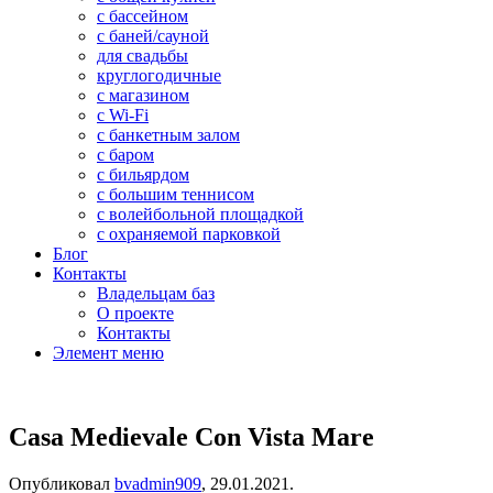
с бассейном
с баней/сауной
для свадьбы
круглогодичные
с магазином
с Wi-Fi
с банкетным залом
с баром
с бильярдом
с большим теннисом
с волейбольной площадкой
с охраняемой парковкой
Блог
Контакты
Владельцам баз
О проекте
Контакты
Элемент меню
Casa Medievale Con Vista Mare
Опубликовал
bvadmin909
,
29.01.2021
.