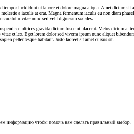
od tempor incididunt ut labore et dolore magna aliqua. Amet dictum sit
 molestie a iaculis at erat. Magna fermentum iaculis eu non diam phase
 curabitur vitae nunc sed velit dignissim sodales.
m suspendisse ultrices gravida dictum fusce ut placerat. Metus dictum at
 vitae et leo. Eget lorem dolor sed viverra ipsum nunc aliquet bibendum
apien pellentesque habitant. Justo laoreet sit amet cursus sit.
аем информацию чтобы помочь вам сделать правильный выбор.