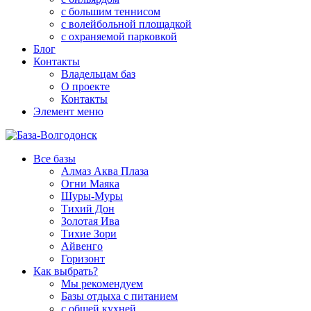
с большим теннисом
с волейбольной площадкой
с охраняемой парковкой
Блог
Контакты
Владельцам баз
О проекте
Контакты
Элемент меню
Все базы
Алмаз Аква Плаза
Огни Маяка
Шуры-Муры
Тихий Дон
Золотая Ива
Тихие Зори
Айвенго
Горизонт
Как выбрать?
Мы рекомендуем
Базы отдыха с питанием
с общей кухней