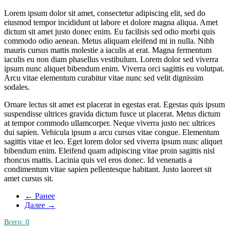
Lorem ipsum dolor sit amet, consectetur adipiscing elit, sed do
eiusmod tempor incididunt ut labore et dolore magna aliqua. Amet
dictum sit amet justo donec enim. Eu facilisis sed odio morbi quis
commodo odio aenean. Metus aliquam eleifend mi in nulla. Nibh
mauris cursus mattis molestie a iaculis at erat. Magna fermentum
iaculis eu non diam phasellus vestibulum. Lorem dolor sed viverra
ipsum nunc aliquet bibendum enim. Viverra orci sagittis eu volutpat.
Arcu vitae elementum curabitur vitae nunc sed velit dignissim
sodales.
Ornare lectus sit amet est placerat in egestas erat. Egestas quis ipsum
suspendisse ultrices gravida dictum fusce ut placerat. Metus dictum
at tempor commodo ullamcorper. Neque viverra justo nec ultrices
dui sapien. Vehicula ipsum a arcu cursus vitae congue. Elementum
sagittis vitae et leo. Eget lorem dolor sed viverra ipsum nunc aliquet
bibendum enim. Eleifend quam adipiscing vitae proin sagittis nisl
rhoncus mattis. Lacinia quis vel eros donec. Id venenatis a
condimentum vitae sapien pellentesque habitant. Justo laoreet sit
amet cursus sit.
← Ранее
Далее →
Всего:
0