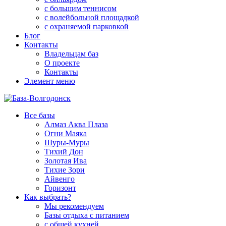
с большим теннисом
с волейбольной площадкой
с охраняемой парковкой
Блог
Контакты
Владельцам баз
О проекте
Контакты
Элемент меню
Все базы
Алмаз Аква Плаза
Огни Маяка
Шуры-Муры
Тихий Дон
Золотая Ива
Тихие Зори
Айвенго
Горизонт
Как выбрать?
Мы рекомендуем
Базы отдыха с питанием
с общей кухней