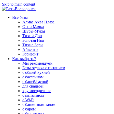
Skip to main content
Все базы
Алмаз Аква Плаза
Огни Маяка
Шуры-Муры
Тихий Дон
Золотая Ива
Тихие Зори
Айвенго
Горизонт
Как выбрать?
Мы рекомендуем
Базы отдыха с питанием
с общей кухней
с бассейном
с баней/сауной
для свадьбы
круглогодичные
с магазином
с Wi-Fi
с банкетным залом
с баром
с бильярдом