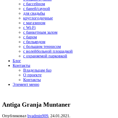
с бассейном
с баней/сауной
для свадьбы
круглогодичные
с магазином
с Wi-Fi
с банкетным залом
с баром
с бильярдом
с большим теннисом
с волейбольной площадкой
с охраняемой парковкой
Блог
Контакты
Владельцам баз
О проекте
Контакты
Элемент меню
Antiga Granja Muntaner
Опубликовал
bvadmin909
,
24.01.2021
.