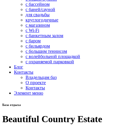
с бассейном
с баней/сауной
для свадьбы
круглогодичные
с магазином
с Wi-Fi
с банкетным залом
с баром
с бильярдом
с большим теннисом
с волейбольной площадкой
с охраняемой парковкой
Блог
Контакты
Владельцам баз
О проекте
Контакты
Элемент меню
База отдыха
Beautiful Country Estate