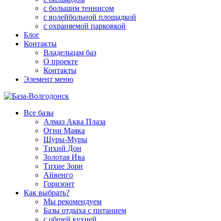
с большим теннисом
с волейбольной площадкой
с охраняемой парковкой
Блог
Контакты
Владельцам баз
О проекте
Контакты
Элемент меню
Все базы
Алмаз Аква Плаза
Огни Маяка
Шуры-Муры
Тихий Дон
Золотая Ива
Тихие Зори
Айвенго
Горизонт
Как выбрать?
Мы рекомендуем
Базы отдыха с питанием
с общей кухней